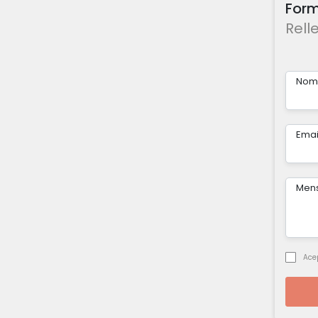
Form
Rell
Nom
Emai
Men
Ace