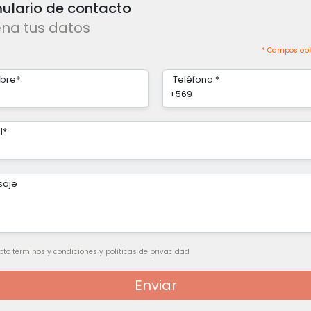
ulario de contacto
ena tus datos
* Campos obl
bre*
Teléfono *
+569
l*
saje
pto
términos y condiciones
y políticas de privacidad
Enviar